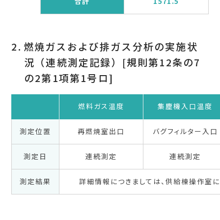
合計
1571.5
燃焼ガスおよび排ガス分析の実施状
況（連続測定記録）[規則第12条の7
の2第1項第1号ロ]
燃料ガス温度
集塵機入口温度
測定位置
再燃焼室出口
バグフィルター入口
測定日
連続測定
連続測定
測定結果
詳細情報につきましては、供給棟操作室に