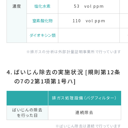
濃度
塩化水素
53 vol ppm
窒素酸化物
110 vol ppm
ダイオキシン類
排ガスの分析は外部計量証明事業所で行っています
ばいじん除去の実施状況 [規則第12条
の7の2第1項第1号ハ]
排ガス処理設備（バグフィルター）
ばいじんの除去
連続除去
を行った日
ばいじん除去は連続で行っています