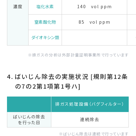
濃度
塩化水素
140 vol ppm
窒素酸化物
85 vol ppm
ダイオキシン類
排ガスの分析は外部計量証明事業所で行っています
ばいじん除去の実施状況 [規則第12条
の7の2第1項第1号ハ]
排ガス処理設備（バグフィルター）
ばいじんの除去
連続除去
を行った日
ばいじん除去は連続で行っています